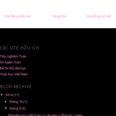
Bài đăng mới hơn
Trang chủ
Bài đăng cũ hơn
CÁC SITE HỮU ÍCH
Trắc nghiệm Toán
Ôn luyện Toán
Đề thi thử đại học
Toán học Việt Nam
BLOG ARCHIVE
▼
2014
(17)
►
tháng 10
(1)
▼
tháng 9
(3)
Đề kiểm tra 1 tiết Toán 11 chương 1 (Đại số: Lượng...