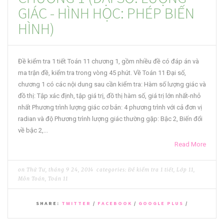
GIÁC - HÌNH HỌC: PHÉP BIẾN
HÌNH)
Đề kiểm tra 1 tiết Toán 11 chương 1, gồm nhiều đề có đáp án và
ma trận đề, kiểm tra trong vòng 45 phút. Về Toán 11 Đại số,
chương 1 có các nội dung sau cần kiểm tra: Hàm số lượng giác và
đồ thị: Tập xác định, tập giá trị, đồ thị hàm số, giá trị lớn nhất-nhỏ
nhất Phương trình lượng giác cơ bản: 4 phương trình với cả đơn vị
radian và độ Phương trình lượng giác thường gặp: Bậc 2, Biến đổi
về bậc 2,...
Read More
on
Thứ Tư, tháng 9 24, 2014
categories:
Đề kiểm tra 1 tiết
,
Lớp 11
,
Môn Toán
,
Toán 11
SHARE:
TWITTER
/
FACEBOOK
/
GOOGLE PLUS
/