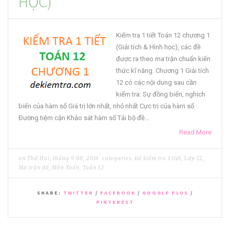
HỌC)
Kiểm tra 1 tiết Toán 12 chương 1
(Giải tích & Hình học), các đề
được ra theo ma trận chuẩn kiến
thức kĩ năng. Chương 1 Giải tích
12 có các nội dung sau cần
kiểm tra: Sự đồng biến, nghịch
biến của hàm số Giá trị lớn nhất, nhỏ nhất Cực trị của hàm số
Đường tiệm cận Khảo sát hàm số Tải bộ đề...
Read More
on
Thứ Hai, tháng 9 08, 2014
categories:
Đề kiểm tra 1 tiết
,
Lớp 12
,
Ma trận đề
,
Môn Toán
,
Toán 12
SHARE:
TWITTER
/
FACEBOOK
/
GOOGLE PLUS
/
PINTEREST