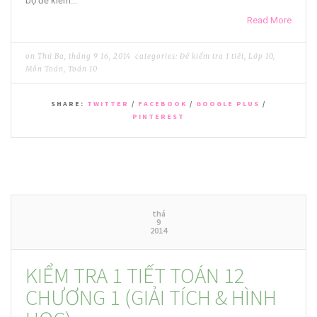
bộ đề kiểm...
Read More
on
Thứ Ba, tháng 9 16, 2014
categories:
Đề kiểm tra 1 tiết
,
Lớp 10
,
Môn Toán
,
Toán 10
SHARE:
TWITTER
/
FACEBOOK
/
GOOGLE PLUS
/
PINTEREST
thá
9
2014
KIỂM TRA 1 TIẾT TOÁN 12
CHƯƠNG 1 (GIẢI TÍCH & HÌNH